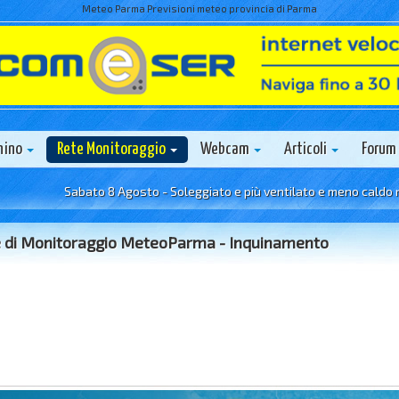
Meteo Parma Previsioni meteo provincia di Parma
nino
Rete Monitoraggio
Webcam
Articoli
Forum
Sabato 8 Agosto - Soleggiato e più ventilato e meno caldo rispetto 
 di Monitoraggio MeteoParma - Inquinamento