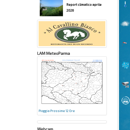
Report climatico aprile
2026
LAM MeteoParma
Pioggia Prossime 12 Ore
Webcam