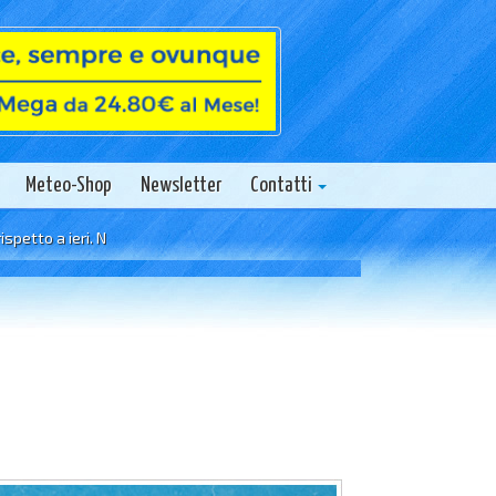
Meteo-Shop
Newsletter
Contatti
a ieri. Nel pomeriggio qualche temporale sul crinale Appenninico.