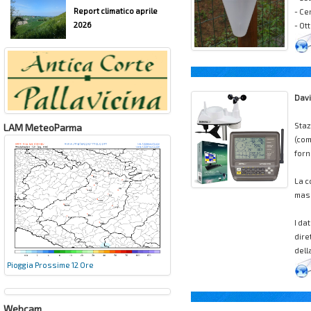
Report climatico aprile
- Ce
2026
- Ot
Davi
Staz
LAM MeteoParma
(com
forn
La c
mass
I da
dire
dell
Pioggia Prossime 12 Ore
Webcam