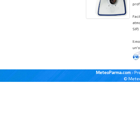
prof
Faci
atmo
SIP)
Il m
un'o
MeteoParma.com
- Pr
© Meteo