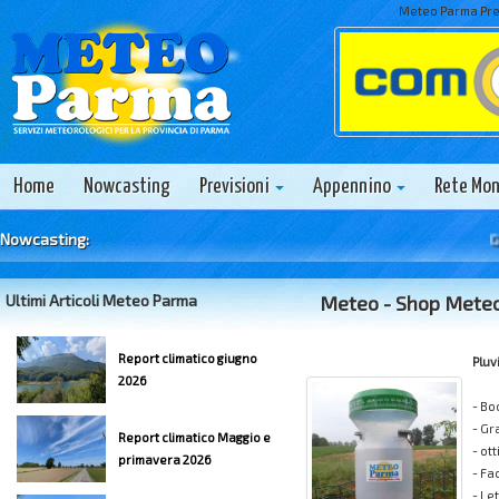
Meteo Parma Prev
Home
Nowcasting
Previsioni
Appennino
Rete Mo
Nowcasting:
Giove
Ultimi Articoli Meteo Parma
Meteo - Shop Met
Report climatico giugno
Plu
2026
- Bo
- Gr
Report climatico Maggio e
- ot
primavera 2026
- Fa
- Le