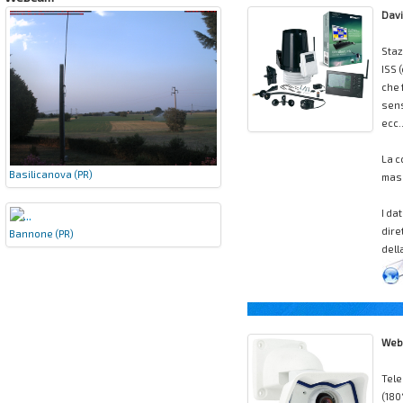
Davi
Staz
ISS 
che 
sens
ecc.
La c
Basilicanova (PR)
mass
I da
dire
Bannone (PR)
dell
Web
Tele
(180