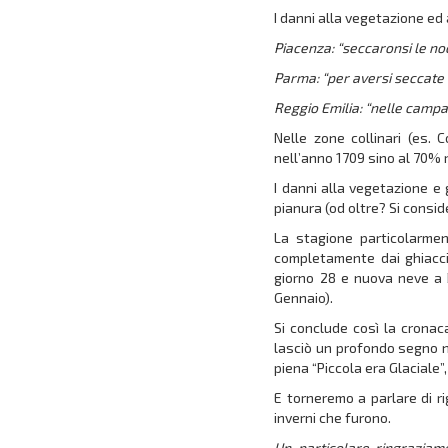
I danni alla vegetazione ed 
Piacenza: “seccaronsi le noci
Parma: “per aversi seccate a
Reggio Emilia: “nelle campagn
Nelle zone collinari (es. 
nell’anno 1709 sino al 70% 
I danni alla vegetazione e 
pianura (od oltre? Si conside
La stagione particolarmen
completamente dai ghiacci
giorno 28 e nuova neve a B
Gennaio).
Si conclude così la cronac
lasciò un profondo segno ne
piena “Piccola era Glaciale”
E torneremo a parlare di ri
inverni che furono.
Un particolare ringraziame