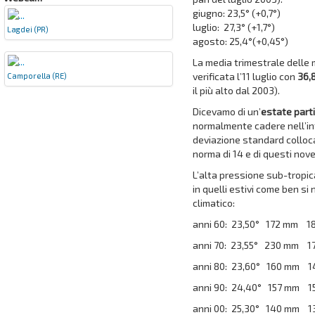
giugno: 23,5° (+0,7°)
luglio: 27,3° (+1,7°)
Lagdei (PR)
agosto: 25,4°(+0,45°)
La media trimestrale delle 
verificata l’11 luglio con
36,
Camporella (RE)
il più alto dal 2003).
Dicevamo di un’
estate part
normalmente cadere nell’int
deviazione standard colloc
norma di 14 e di questi nov
L’alta pressione sub-tropic
in quelli estivi come ben s
climatico:
anni 60: 23,50° 172 mm 18
anni 70: 23,55° 230 mm 17
anni 80: 23,60° 160 mm 14
anni 90: 24,40° 157 mm 15
anni 00: 25,30° 140 mm 13