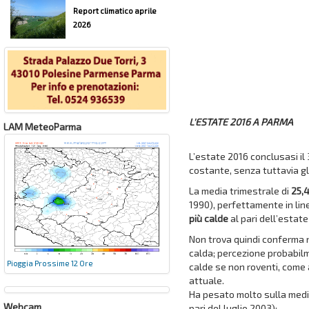
Report climatico aprile
2026
L'ESTATE 2016 A PARMA
LAM MeteoParma
L’estate 2016 conclusasi il
costante, senza tuttavia gl
La media trimestrale di
25,
1990), perfettamente in line
più calde
al pari dell’estate
Non trova quindi conferma 
calda; percezione probabilm
Pioggia Prossime 12 Ore
calde se non roventi, come 
attuale.
Ha pesato molto sulla media
Webcam
pari del luglio 2003):