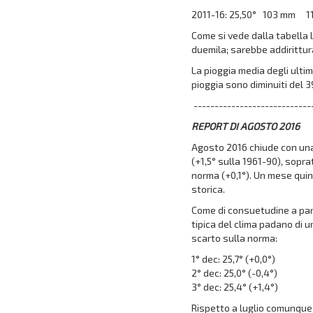
2011-16: 25,50° 103 mm 11
Come si vede dalla tabella 
duemila; sarebbe addirittur
La pioggia media degli ultimi
pioggia sono diminuiti del 3
----------------------------
REPORT DI AGOSTO 2016
Agosto 2016 chiude con una
(+1,5° sulla 1961-90), sopr
norma (+0,1°). Un mese quin
storica.
Come di consuetudine a part
tipica del clima padano di u
scarto sulla norma:
1° dec: 25,7° (+0,0°)
2° dec: 25,0° (-0,4°)
3° dec: 25,4° (+1,4°)
Rispetto a luglio comunque 