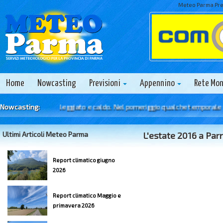
Meteo Parma Prev
Home
Nowcasting
Previsioni
Appennino
Rete Mo
 9 Agosto - Soleggiato e caldo. Nel pomeriggio qualche temporale sul 
Nowcasting:
Ultimi Articoli Meteo Parma
L'estate 2016 a Parm
Report climatico giugno
2026
Report climatico Maggio e
primavera 2026