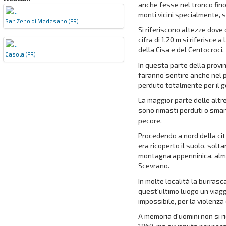
anche fesse nel tronco fino a
monti vicini specialmente, 
San Zeno di Medesano (PR)
Si riferiscono altezze dove d
cifra di 1,20 m si riferisce 
della Cisa e del Centocroci.
Casola (PR)
In questa parte della provin
faranno sentire anche nel p
perduto totalmente per il 
La maggior parte delle altre
sono rimasti perduti o smar
pecore.
Procedendo a nord della cit
era ricoperto il suolo, solt
montagna appenninica, almen
Scevrano.
In molte località la burrasc
quest'ultimo luogo un viaggi
impossibile, per la violenza
A memoria d'uomini non si 