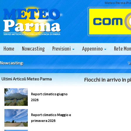
Meteo Parma Prev
Home
Nowcasting
Previsioni
Appennino
Rete Mo
Nowcasting:
Vene
Ultimi Articoli Meteo Parma
Fiocchi in arrivo in 
Report climatico giugno
2026
Report climatico Maggio e
primavera 2026