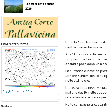
Report climatico aprile
2026
Dopo le 4 ore ha cominciato
LAM MeteoParma
dirotta; fino a che, mista p
Alle 11 ore di sera, la temp
temperatura è rimasta stazio
assunto poco dopo un moto a
La burrasca di neve ha pros
alle ore 5 antim. del 16 ha 
nelle ultime ore.
L'altezza della neve, misurat
Pioggia Prossime 12 Ore
mattino del 16, nelle passeg
raccoltasi in gran copia per
Nelle campagne circostanti a
Webcam