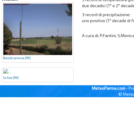
due decadici (1° e 2° decade 
3 record di precipitazione:
uno positivo (1° decade di f
A cura di: P.Fantini, S.Monic
Basilicanova (PR)
Schia (PR)
MeteoParma.com
- Pr
© Meteo