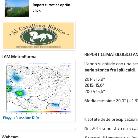
Report climatico aprile
2026
REPORT CLIMATOLOGICO AN
LAM MeteoParma
L’anno si chiude con una tem
serie storica fra i più caldi.
2014: 15,9°
2015: 15,6°
2007: 15,6°
Media massime 20,0° (+ 1,3°,
Pioggia Prossime 12 Ore
Il totale delle precipitazio
Nel 2015 sono stati ritoccat
Webcam
3 record di temperatura (pos