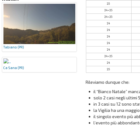
25
24+25
24+25
24
24
24
24
Tabiano (PR)
24
24+25
24
Ca Sana (PR)
25
Rileviamo dunque che:
il “Bianco Natale” manc
solo 2 casi negli ultimi 
in 3 casi su 12 sono sta
la Vigilia ha una maggio
il singolo evento più a
l’evento più abbondante 