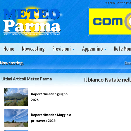
Meteo Parma Prev
Home
Nowcasting
Previsioni
Appennino
Rete Mo
Nowcasting:
Domenic
Ultimi Articoli Meteo Parma
Il bianco Natale nel
Report climatico giugno
2026
Report climatico Maggio e
primavera 2026