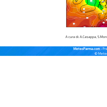
A cura di: A.Casappa, S.Mon
MeteoParma.com
- Pr
© Meteo