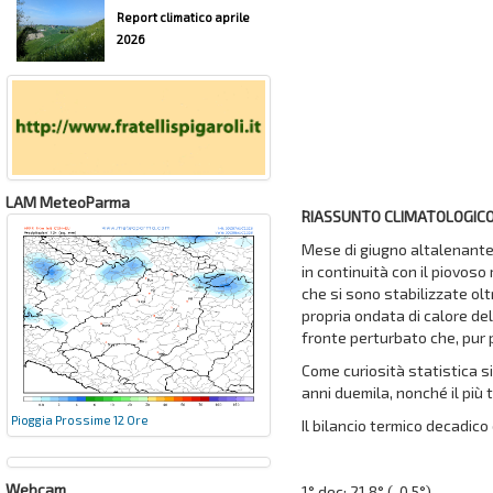
Report climatico aprile
2026
LAM MeteoParma
RIASSUNTO CLIMATOLOGICO
Mese di giugno altalenante 
in continuità con il piovo
che si sono stabilizzate olt
propria ondata di calore del
fronte perturbato che, pur 
Come curiosità statistica si
anni duemila, nonché il più 
Pioggia Prossime 12 Ore
Il bilancio termico decadico
Webcam
1° dec: 21,8° (-0,5°)