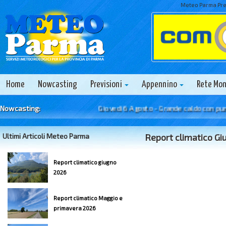
Meteo Parma Prev
Home
Nowcasting
Previsioni
Appennino
Rete Mo
Nowcasting:
Giovedi 6 Agosto - Grande caldo con punte di
Ultimi Articoli Meteo Parma
Report climatico G
Report climatico giugno
2026
Report climatico Maggio e
primavera 2026