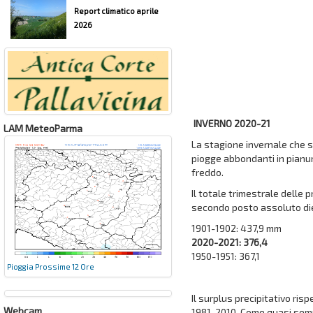
Report climatico aprile
2026
INVERNO 2020-21
LAM MeteoParma
La stagione invernale che s
piogge abbondanti in pianur
freddo.
Il totale trimestrale delle p
secondo posto assoluto die
1901-1902: 437,9 mm
2020-2021: 376,4
1950-1951: 367,1
Pioggia Prossime 12 Ore
Il surplus precipitativo ri
Webcam
1981-2010. Come quasi semp