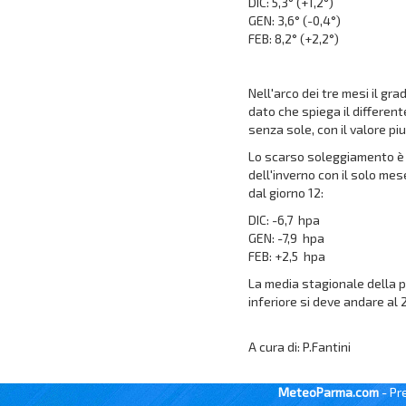
DIC: 5,3° (+1,2°)
GEN: 3,6° (-0,4°)
FEB: 8,2° (+2,2°)
Nell'arco dei tre mesi il gr
dato che spiega il differen
senza sole, con il valore pi
Lo scarso soleggiamento è 
dell'inverno con il solo mes
dal giorno 12:
DIC: -6,7 hpa
GEN: -7,9 hpa
FEB: +2,5 hpa
La media stagionale della p
inferiore si deve andare al 
A cura di: P.Fantini
MeteoParma.com
- Pr