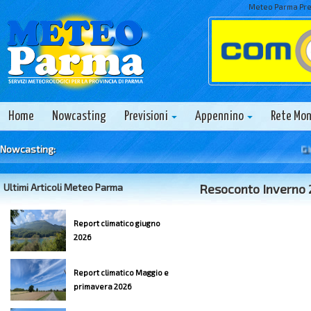
Meteo Parma Prev
Home
Nowcasting
Previsioni
Appennino
Rete Mo
Nowcasting:
Gioved
Ultimi Articoli Meteo Parma
Resoconto Inverno
Report climatico giugno
2026
Report climatico Maggio e
primavera 2026