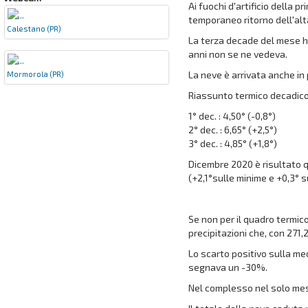
Ai fuochi d'artificio della
temporaneo ritorno dell'al
Calestano (PR)
La terza decade del mese h
anni non se ne vedeva.
La neve è arrivata anche in 
Mormorola (PR)
Riassunto termico decadico
1° dec. : 4,50° (-0,8°)
2° dec. : 6,65° (+2,5°)
3° dec. : 4,85° (+1,8°)
Dicembre 2020 è risultato q
(+2,1°sulle minime e +0,3° 
Se non per il quadro termi
precipitazioni che, con 271
Lo scarto positivo sulla me
segnava un -30%.
Nel complesso nel solo mese