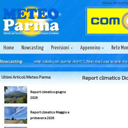
Meteo Parma Prev
Home
Nowcasting
Previsioni
Appennino
Rete Mo
 6 Agosto - Grande caldo con punte di 40°C. Non esclusa locale instabil
Nowcasting:
Ultimi Articoli Meteo Parma
Report climatico D
Report climatico giugno
2026
Report climatico Maggio e
primavera 2026