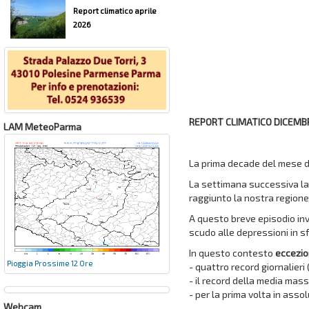
Report climatico aprile
2026
REPORT CLIMATICO DICEMB
LAM MeteoParma
La prima decade del mese di
La settimana successiva la 
raggiunto la nostra region
A questo breve episodio inv
scudo alle depressioni in s
In questo contesto
eccezio
Pioggia Prossime 12 Ore
- quattro record giornalieri 
- il record della media mass
- per la prima volta in assol
Webcam