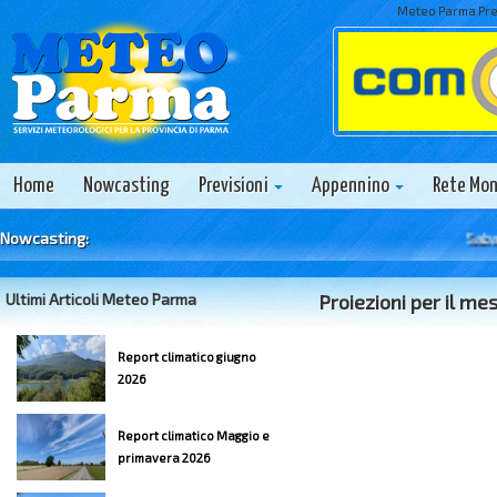
Meteo Parma Prev
Home
Nowcasting
Previsioni
Appennino
Rete Mo
Nowcasting:
Sabato 8
Ultimi Articoli Meteo Parma
Proiezioni per il m
Report climatico giugno
2026
Report climatico Maggio e
primavera 2026