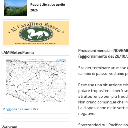
Report climatico aprile
2026
Proiezioni mensili – NOVE
LAM MeteoParma
(aggiornamento del 26/10
Sta per terminare un mese 
cambio di passo, vediamo pi
Permane una situazione criti
polare troposferico però s
stratosferico ben più fredd
Non credo comunque che in 
La disposizione delle vortic
Pioggia Prossime 12 Ore
negative.
Spostandoci sul Pacifico n
Webcam