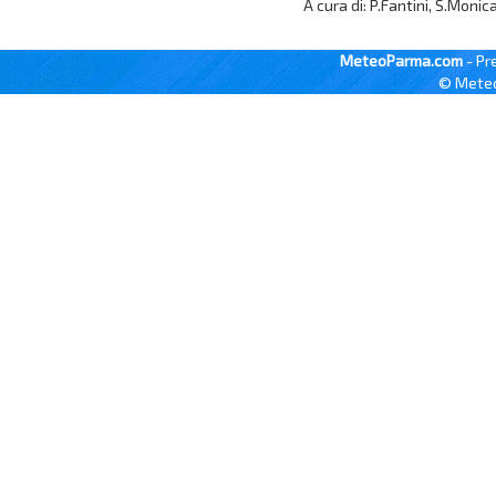
A cura di: P.Fantini, S.Monic
MeteoParma.com
- Pr
© Meteo