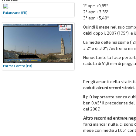
1° apr: +0,65°
2° apr: +3,35°
Palanzano (PR)
3° apr: +5,40°
Quindi il mese nel suo comp
caldi
dopo il 2007 (17,5°), e il
La media delle massime ( 21
3,2° e di 3,0°; l’estrema min
Nonostante la fase perturba
caduta di 51,8 mm di pioggi
Parma Centro (PR)
Per gli amanti della statist
caduti alcuni record storici.
Il più importante senza dubb
ben 0,45° il precedente del 
del 2007.
Altro record ad entrare neg
farci mancar nulla, ci sono
mese con media 21,65° contr