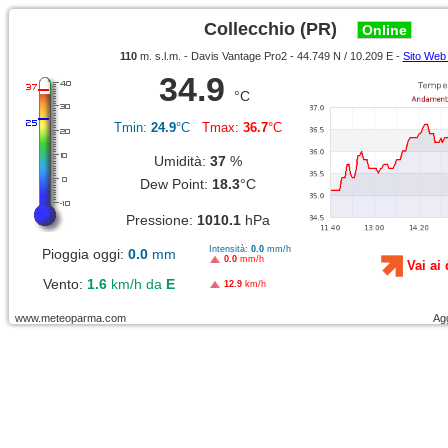
Collecchio (PR)
Online
110
m. s.l.m. - Davis Vantage Pro2 - 44.749 N / 10.209 E -
Sito Web
34.9
°C
Tmin:
24.9
°C
Tmax:
36.7
°C
Umidità:
37
%
Dew Point:
18.3
°C
Pressione:
1010.1
hPa
Intensità:
0.0
mm/h
Pioggia oggi:
0.0
mm
0.0
mm/h
Vai ai 
Vento:
1.6
km/h da
E
12.9
km/h
www.meteoparma.com
Ag