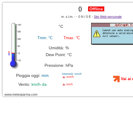
()
Offline
m. s.l.m. - - 0 N / 0 E -
Sito Web personale
°C
Tmin:
°C
Tmax:
°C
Umidità:
%
Dew Point:
°C
Pressione:
hPa
Intensità:
mm/h
Pioggia oggi:
mm
mm/h
Vai ai 
Vento:
km/h da
km/h
www.meteoparma.com