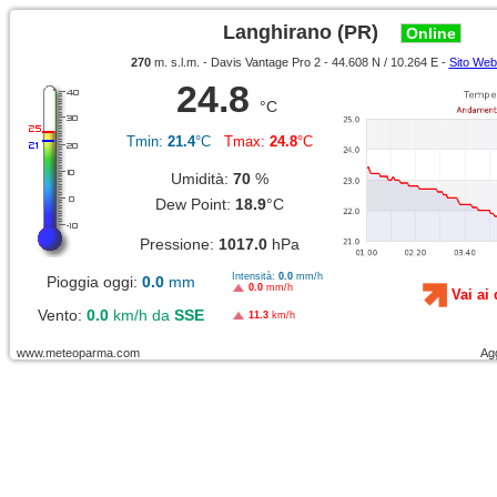
Langhirano (PR)
Online
270
m. s.l.m. - Davis Vantage Pro 2 - 44.608 N / 10.264 E -
Sito Web
24.8
°C
Tmin:
21.4
°C
Tmax:
24.8
°C
Umidità:
70
%
Dew Point:
18.9
°C
Pressione:
1017.0
hPa
Intensità:
0.0
mm/h
Pioggia oggi:
0.0
mm
0.0
mm/h
Vai ai 
Vento:
0.0
km/h da
SSE
11.3
km/h
www.meteoparma.com
Ag