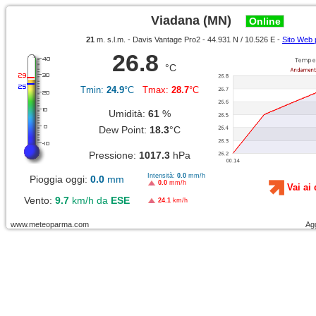
Viadana (MN)
Online
21
m. s.l.m. - Davis Vantage Pro2 - 44.931 N / 10.526 E -
Sito Web 
26.8
°C
Tmin:
24.9
°C
Tmax:
28.7
°C
Umidità:
61
%
Dew Point:
18.3
°C
Pressione:
1017.3
hPa
Intensità:
0.0
mm/h
Pioggia oggi:
0.0
mm
0.0
mm/h
Vai ai 
Vento:
9.7
km/h da
ESE
24.1
km/h
www.meteoparma.com
Ag